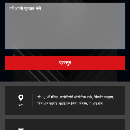
प्रस्तुत
सी05, 5वीं मंजिल, गाओक्सिंगी औद्योगिक पार्क, शिंगडोंग समुदाय,
शिन'आन स्ट्रीट, बाओआन जिला, शेन्ज़ेन, पी.आर.चीन
पता