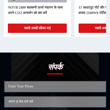
NOVB-2400 बालकनी ऊर्जा भंडारण के साथ
15 आउटपुट पोर्ट और फास्ट
अपने CO2 उत्सर्जन को कम करें
क्षमता 2160Wh पोर्टेबल 
सबसे अच्छी कीमत पाएं
सबसे अच्छी 
संपर्क