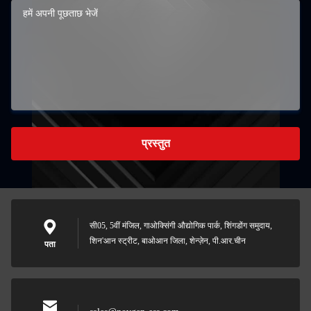
प्रस्तुत
सी05, 5वीं मंजिल, गाओक्सिंगी औद्योगिक पार्क, शिंगडोंग समुदाय,
शिन'आन स्ट्रीट, बाओआन जिला, शेन्ज़ेन, पी.आर.चीन
पता