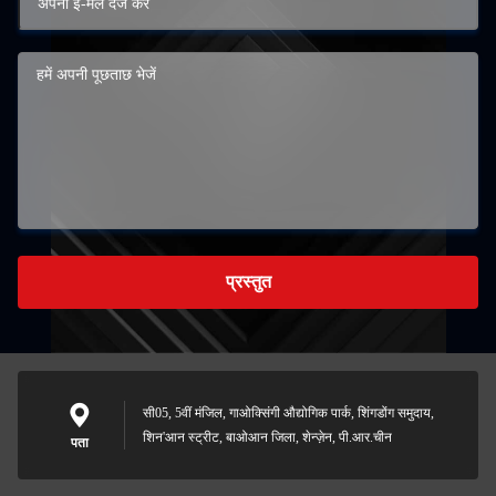
प्रस्तुत
सी05, 5वीं मंजिल, गाओक्सिंगी औद्योगिक पार्क, शिंगडोंग समुदाय,
शिन'आन स्ट्रीट, बाओआन जिला, शेन्ज़ेन, पी.आर.चीन
पता