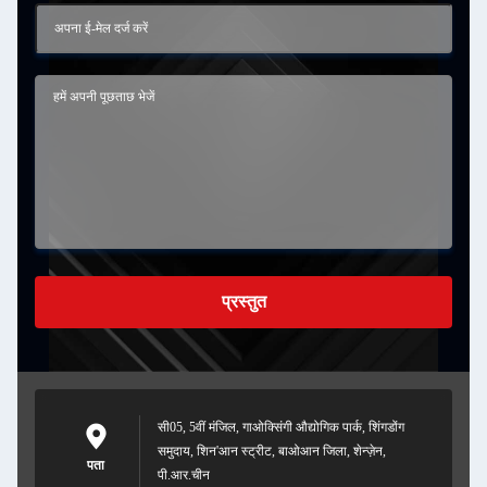
प्रस्तुत
सी05, 5वीं मंजिल, गाओक्सिंगी औद्योगिक पार्क, शिंगडोंग
समुदाय, शिन'आन स्ट्रीट, बाओआन जिला, शेन्ज़ेन,
पता
पी.आर.चीन