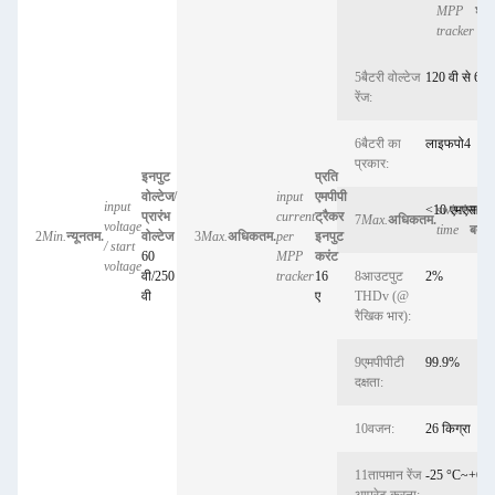
MPP
शॉर्
tracker
5बैटरी वोल्टेज
120 वी से 600
रेंज:
6बैटरी का
लाइफपो4
प्रकार:
इनपुट
प्रति
वोल्टेज/
input
एमपीपी
input
<10 एमएस
switch
समय
प्रारंभ
current
ट्रैकर
7
Max.
अधिकतम.
voltage
time
बदलें
2
Min.
न्यूनतम.
वोल्टेज
3
Max.
अधिकतम.
per
इनपुट
/ start
60
MPP
करंट
voltage
वी/250
tracker
16
8आउटपुट
2%
वी
ए
THDv (@
रैखिक भार):
9एमपीपीटी
99.9%
दक्षता:
10वजन:
26 किग्रा
11तापमान रेंज
-25 °C~+60 