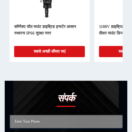
कॉम्पैक्ट वॉल माउंट हाइब्रिड इन्वर्टर आसान
1100V हाइब्रिड इन्वर्ट
स्थापना IP66 सुरक्षा स्तर
दीवार माउंट डिजाइन
सबसे अच्छी कीमत पाएं
सबसे अच्
संपर्क