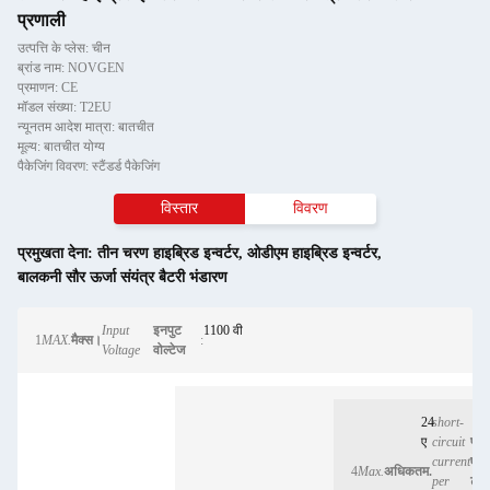
प्रणाली
उत्पत्ति के प्लेस: चीन
ब्रांड नाम: NOVGEN
प्रमाणन: CE
मॉडल संख्या: T2EU
न्यूनतम आदेश मात्रा: बातचीत
मूल्य: बातचीत योग्य
पैकेजिंग विवरण: स्टैंडर्ड पैकेजिंग
विस्तार
विवरण
प्रमुखता देना:
तीन चरण हाइब्रिड इन्वर्टर
,
ओडीएम हाइब्रिड इन्वर्टर
,
बालकनी सौर ऊर्जा संयंत्र बैटरी भंडारण
Input
इनपुट
1100 वी
1
MAX.
मैक्स।
:
Voltage
वोल्टेज
24
short-
ए
circuit
प्रत
current
एमप
4
Max.
अधिकतम.
per
ट्रै