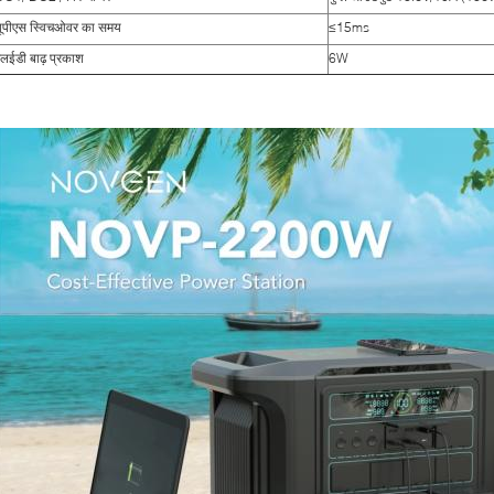
यूपीएस स्विचओवर का समय
≤15ms
लईडी बाढ़ प्रकाश
6W