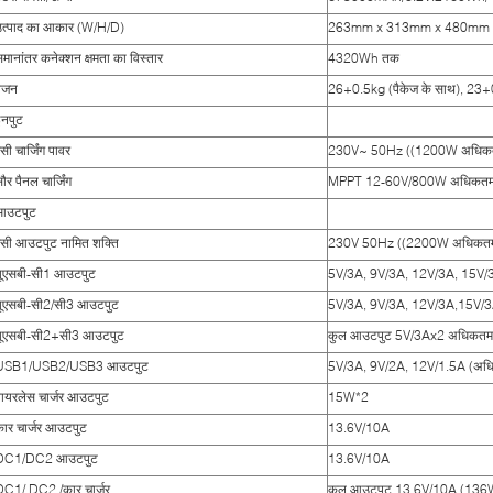
उत्पाद का आकार (W/H/D)
263mm x 313mm x 480mm
मानांतर कनेक्शन क्षमता का विस्तार
4320Wh तक
वजन
26+0.5kg (पैकेज के साथ), 23
इनपुट
सी चार्जिंग पावर
230V~ 50Hz ((1200W अधिक
ौर पैनल चार्जिंग
MPPT 12-60V/800W अधिकत
आउटपुट
एसी आउटपुट नामित शक्ति
230V 50Hz ((2200W अधिकत
यूएसबी-सी1 आउटपुट
5V/3A, 9V/3A, 12V/3A, 15V
यूएसबी-सी2/सी3 आउटपुट
5V/3A, 9V/3A, 12V/3A,15V/
यूएसबी-सी2+सी3 आउटपुट
कुल आउटपुट 5V/3Ax2 अधिकतम
USB1/USB2/USB3 आउटपुट
5V/3A, 9V/2A, 12V/1.5A (अ
ायरलेस चार्जर आउटपुट
15W*2
ार चार्जर आउटपुट
13.6V/10A
DC1/DC2 आउटपुट
13.6V/10A
DC1/ DC2 /कार चार्जर
कुल आउटपुट 13.6V/10A (136