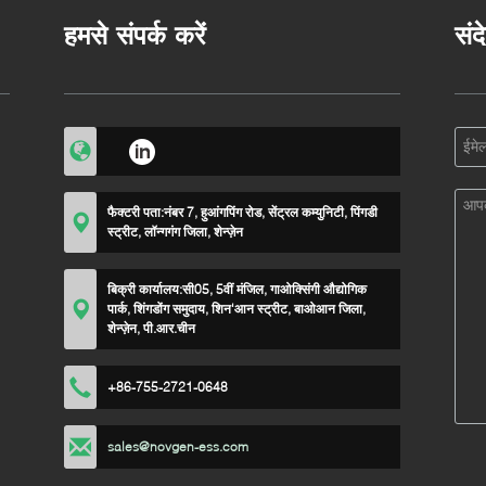
हमसे संपर्क करें
संद
फैक्टरी पता:
नंबर 7, हुआंगपिंग रोड, सेंट्रल कम्युनिटी, पिंगडी
स्ट्रीट, लॉन्गगंग जिला, शेन्ज़ेन
बिक्री कार्यालय:
सी05, 5वीं मंजिल, गाओक्सिंगी औद्योगिक
पार्क, शिंगडोंग समुदाय, शिन'आन स्ट्रीट, बाओआन जिला,
शेन्ज़ेन, पी.आर.चीन
+86-755-2721-0648
sales@novgen-ess.com