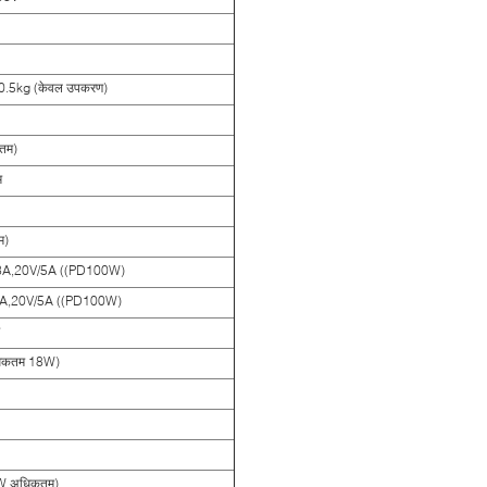
+0.5kg (केवल उपकरण)
तम)
म
म)
/3A,20V/5A ((PD100W)
3A,20V/5A ((PD100W)
धिकतम 18W)
W अधिकतम)