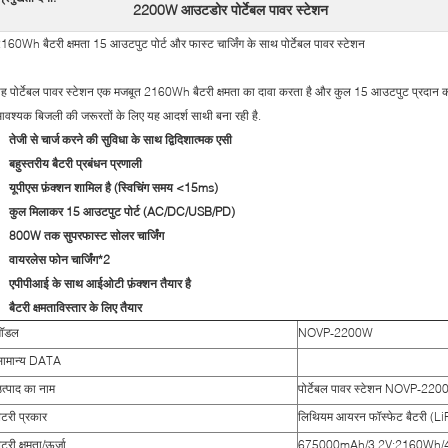
2200W आउटडोर पोर्टेबल पावर स्टेशन
160Wh बैटरी क्षमता 15 आउटपुट पोर्ट और फास्ट चार्जिंग के साथ पोर्टेबल पावर स्टेशन
ह पोर्टेबल पावर स्टेशन एक मजबूत 2160Wh बैटरी क्षमता का दावा करता है और कुल 15 आउटपुट प्रदान क
वश्यक बिजली की जरूरतों के लिए यह आदर्श साथी बना रही है.
तेजी से चार्ज करने की सुविधा के साथ द्विदिशात्मक एसी
बहुस्तरीय बैटरी प्रबंधन प्रणाली
यूपीएस फ़ंक्शन शामिल है (स्विचिंग समय <15ms)
कुल मिलाकर 15 आउटपुट पोर्ट (AC/DC/USB/PD)
800W तक सुपरफास्ट सोलर चार्जिंग
वायरलेस फोन चार्जिंग*2
एपीपीआई के साथ आईओटी फ़ंक्शन तैयार है
बैटरी क्षमताविस्तार के लिए तैयार
मॉडल
NOVP-2200W
सामान्य DATA
त्पाद का नाम
पोर्टेबल पावर स्टेशन NOVP-22
ैटरी प्रकार
लिथियम आयरन फॉस्फेट बैटरी (L
ैटरी क्षमता/ऊर्जा
675000mAh/3.2V:2160Wh/