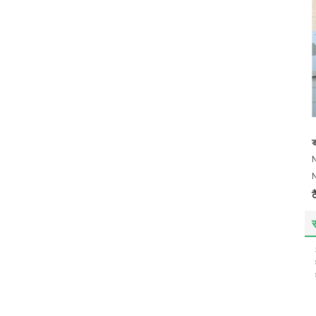
ड
N
N
ट