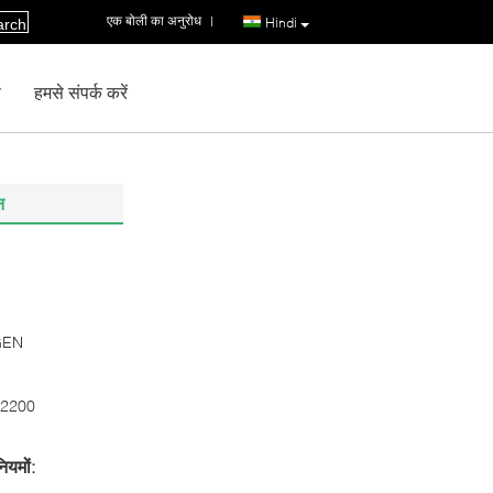
एक बोली का अनुरोध
|
Hindi
arch
ण
हमसे संपर्क करें
न
GEN
2200
ियमों: