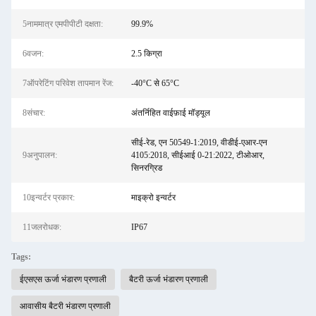
5नाममात्र एमपीपीटी दक्षता:
99.9%
6वजन:
2.5 किग्रा
7ऑपरेटिंग परिवेश तापमान रेंज:
-40°C से 65°C
8संचार:
अंतर्निहित वाईफ़ाई मॉड्यूल
सीई-रेड, एन 50549-1:2019, वीडीई-एआर-एन
9अनुपालन:
4105:2018, सीईआई 0-21:2022, टीओआर,
सिनरग्रिड
10इन्वर्टर प्रकार:
माइक्रो इन्वर्टर
11जलरोधक:
IP67
Tags:
ईएसएस ऊर्जा भंडारण प्रणाली
बैटरी ऊर्जा भंडारण प्रणाली
आवासीय बैटरी भंडारण प्रणाली