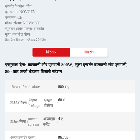
उत्पत्ति के प्लेस: चीन
ब्रांड नाम: NOVGEN
प्रमाणन: CE
मॉडल संख्या: NOVM800
न्यूनतम आदेश मात्रा: बातचीत
मूल्य: बातचीत योग्य
पैकेजिंग विवरण: स्टैंडर्ड पैकेजिंग
विस्तार
विवरण
प्रमुखता देना:
बालकनी सौर प्रणाली 800W
,
सूक्ष्म इन्वर्टर बालकनी सौर प्रणाली
,
800 वाट ऊर्जा भंडारण बिजली स्टेशन
1मैक्स। निर्गमन शक्ति:
800 वीए
Input
इनपुट
60 वी
2
MAX.
मैक्स।
:
Voltage
वोल्टेज
output
आउटपुट
4 ए
3
Max.
मैक्स।
:
current
करेंट
4चरम इन्वर्टर दक्षता:
96.7%