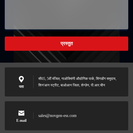
प्रस्तुत
सी05, 5वीं मंजिल, गाओक्सिंगी औद्योगिक पार्क, शिंगडोंग समुदाय,
शिन'आन स्ट्रीट, बाओआन जिला, शेन्ज़ेन, पी.आर.चीन
पता
sales@novgen-ess.com
E-mail