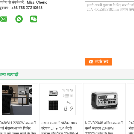
व्यक्ति से संपर्क करें:
Miss. Cheng
दूरभाष:
+86 755 27210648
न्य उत्पादों
048WH 2200W बालकनी
उद्यान बालकनी पोर्टेबल पावर
NOVB2048 अंतिम बालकनी
240
र्जा भंडारण आपके शिविर
स्टेशन LiFePO4 बैटरी
ऊर्जा भंडारण 2048Wh
भंड
नुभव को उन्नत करने के लिए
लचीला सौर पैनल 2048WH
2200W घरेलू के लिए
सौर