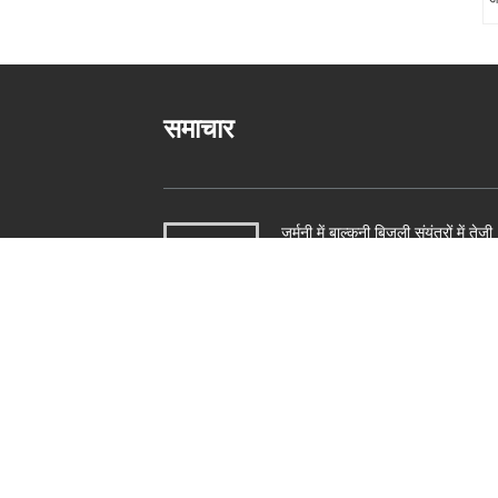
समाचार
जर्मनी में बाल्कनी बिजली संयंत्रों में तेजी
आ रही है वर्ष की पहली छमाही में
152,000 पंजीकरण
और अधिक पढ़ें
इंटर सोलर यूरोप 2024
और अधिक पढ़ें
सोलर सॉल्यूशंस ब्रेमेन 2024