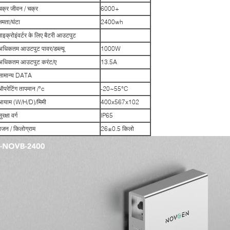
चक्र जीवन / चक्र
6000+
्षमता/घंटा
2400wh
माइक्रोइंवर्टर के लिए बैटरी आउटपुट
अधिकतम आउटपुट पावर/डब्ल्यू
1000W
अधिकतम आउटपुट करंट/ए
13.5A
सामान्य DATA
ऑपरेटिंग तापमान /°c
-20~55°C
आयाम (W/H/D)/मिमी
400x567x102
ुरक्षा वर्ग
IP65
वजन / किलोग्राम
26±0.5 किलो