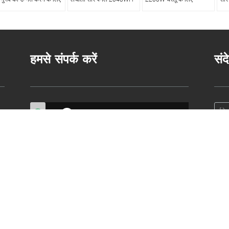
हमसे संपर्क करें
संद
फैक्टरी पता:
नंबर 7, हुआंगपिंग रोड, सेंट्रल कम्युनिटी, पिंगडी
स्ट्रीट, लॉन्गगंग जिला, शेन्ज़ेन
बिक्री कार्यालय:
सी05, 5वीं मंजिल, गाओक्सिंगी औद्योगिक
पार्क, शिंगडोंग समुदाय, शिन'आन स्ट्रीट, बाओआन जिला,
शेन्ज़ेन, पी.आर.चीन
+86-755-2721-0648