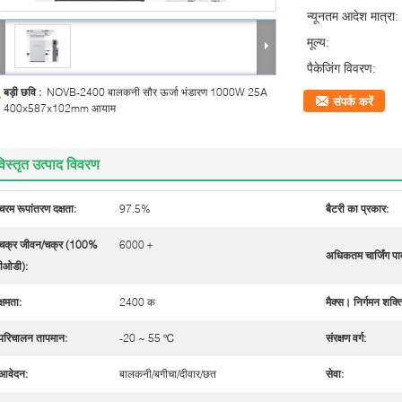
न्यूनतम आदेश मात्रा:
मूल्य:
पैकेजिंग विवरण:
बड़ी छवि :
NOVB-2400 बालकनी सौर ऊर्जा भंडारण 1000W 25A
संपर्क करें
400x587x102mm आयाम
िस्तृत उत्पाद विवरण
चरम रूपांतरण दक्षता:
97.5%
बैटरी का प्रकार:
चक्र जीवन/चक्र (100%
6000＋
अधिकतम चार्जिंग पा
ीओडी):
क्षमता:
2400 क
मैक्स। निर्गमन शक्त
परिचालन तापमान:
-20 ~ 55 ℃
संरक्षण वर्ग:
आवेदन:
बालकनी/बगीचा/दीवार/छत
सेवा: