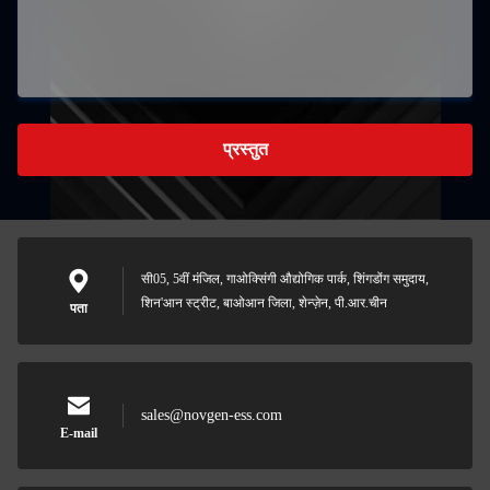
प्रस्तुत
सी05, 5वीं मंजिल, गाओक्सिंगी औद्योगिक पार्क, शिंगडोंग समुदाय,
शिन'आन स्ट्रीट, बाओआन जिला, शेन्ज़ेन, पी.आर.चीन
पता
sales@novgen-ess.com
E-mail