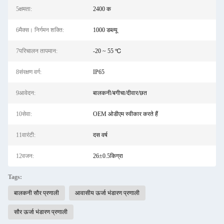
5क्षमता:
2400 क
6मैक्स। निर्गमन शक्ति:
1000 डब्ल्यू
7परिचालन तापमान:
-20 ~ 55 ℃
8संरक्षण वर्ग:
IP65
9आवेदन:
बालकनी/बगीचा/दीवार/छत
10सेवा:
OEM ओडीएम स्वीकार करते हैं
11वारंटी:
दस वर्ष
12वजन:
26±0.5किग्रा
Tags:
बालकनी सौर प्रणाली
आवासीय ऊर्जा भंडारण प्रणाली
सौर ऊर्जा भंडारण प्रणाली