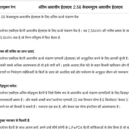
अंतिम आवासीय ईएसएस
2.56 केडब्ल्यूएच आवासीय ईएसएस
प्रमुखता देना:
,
.56 केडब्ल्यूएच आवासीय ईएसएस के लिए अंतिम ऊर्जा भंडारण पैक
ल्टेयर एचवीएस बैटरी आवासीय ईएसएस के लिए ऊर्जा भंडारण पैक है। यह 2.56kWh की नामित क्षमता के साथ म
5.6kWh तक है,जो भिन्न परिदृश्य में फिट बैठता है.
चत की शक्ति का लाभ उठाएं:
ल्टेयर एचवीएस बैटरी आवासीय ऊर्जा भंडारण प्रणाली (ईएसएस) को अनुकूलित करने के लिए आपकी कुंजी है
सकी सबसे अधिक आवश्यकता हो तो इसे जारी करें। इसके अलावा,पीक घंटे के बाहर बिजली खरीदकर और पीक
ागतों पर नियंत्रण रखेंबिजली के बिलों के उदय को अलविदा कहें और पर्यावरण के अनुकूल जीवन को नमस्कार 
ॉड्यूलर मार्वल:
ल्टेयर एचवीएस अंतिम मॉड्यूलर बैटरी है जिसे विशेष रूप से आवासीय ऊर्जा भंडारण प्रणालियों के लिए डिज़ाइ
्रभावशाली क्षमता है। और सबसे अच्छी बात?अल्टेयर प्रणाली 25 तक विस्तार योग्य है.6 किलोवाट! केवल 
पने घर को बिजली दे सकते हैं। स्थापना एक हवा है, और केवल एक योग्य इंस्टॉलर की आवश्यकता है।
ुरक्षा नवाचार से मिलती है:
ल्टेयर बैटरी के साथ आराम करो. हमने उन्हें शीर्ष श्रेणी के LiFePO4 बैटरी कोशिकाओं से लैस किया है जो स