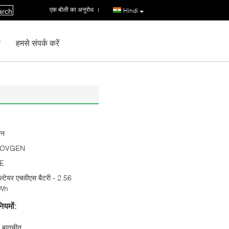
एक बोली का अनुरोध
|
Hindi
arch
ण
हमसे संपर्क करें
ीन
OVGEN
E
ल्टेयर एचवीएस बैटरी - 2.56
Wh
ियमों:
बातचीत