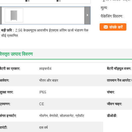
मूल्य:
पैकेजिंग विवरण:
संपर्क करें
बड़ी छवि :
2.56 केडब्ल्यूएच आवासीय ईएसएस अंतिम ऊर्जा भंडारण पैक
सीई प्रमाणित
िस्तृत उत्पाद विवरण
बैटरी का प्रकार:
लाइफपो4
बैटरी मॉड्यूल वजन:
आवेदन:
भीतर और बाहर
तापमान रेंज आपरेट
सुरक्षा स्तर:
IP65
संचार:
प्रमाणन:
CE
जीवन चक्र:
संगत इनवर्टर:
नोवगेन, मेगारेवो, सोलप्लानेट, ग्रोवॉट
डीओडी:
वारंटी:
दस वर्ष