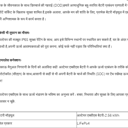
क के जीवनकाल के साथ डिस्चार्ज की गहराई (DOD)हमारे अत्याधुनिक बहु-स्तरित बैटरी प्रबंधन प्रणाली में सु
ॉर्ट सर्किट के खिलाफ सुरक्षा शामिल है,इसके अलावा, आपके मन की शांति के लिए, प्रत्येक बैटरी मॉड्यूल में 
ी अग्निशामक के रूप में कार्य करता है।
िसी भी तूफान का मौसमः
ल्टेयर की मजबूत IP65 सुरक्षा रेटिंग के साथ, आप इसे विभिन्न स्थानों पर स्थापित कर सकते हैं, घर के अं
ाथी है,अपनी ऊर्जा आवश्यकताओं को पूरा करना, कोई फर्क नहीं पड़ता कि परिस्थितियां क्या हैं।
ायरलेस कनेक्शनः
काऊ मैनुअल निगरानी के दिनों को अलविदा कहें! अल्टेयर एचवीएस बैटरी ने आपके ऊर्जा प्रबंधन के तरीके को
्रोटोकॉल (सीएएन) के साथ,आसानी से कहीं से भी अपनी बैटरी के चार्ज की स्थिति (SOC) पर टैब रखेंयह ऊर्ज
र!
ल्टेयर एचवीएस के साथ ऊर्जा भंडारण के भविष्य का अनुभव करें - बचत, स्थिरता और सुरक्षा के लिए आपका प्रव
वसर न चूकें.
ैटरी मॉड्यूल
अल्टेयर एचवीएस बैटरी-2.56 kWh
ेल प्रकार
LiFePo4