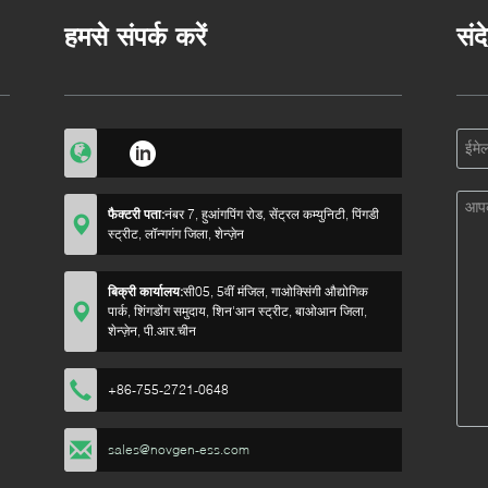
हमसे संपर्क करें
संद
फैक्टरी पता:
नंबर 7, हुआंगपिंग रोड, सेंट्रल कम्युनिटी, पिंगडी
स्ट्रीट, लॉन्गगंग जिला, शेन्ज़ेन
बिक्री कार्यालय:
सी05, 5वीं मंजिल, गाओक्सिंगी औद्योगिक
पार्क, शिंगडोंग समुदाय, शिन'आन स्ट्रीट, बाओआन जिला,
शेन्ज़ेन, पी.आर.चीन
+86-755-2721-0648
sales@novgen-ess.com