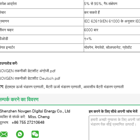
ापेक्ष आर्द्रता
5% से 95%, गैर-संक्षेपण
ंचार
कर सकते हैं
्रमाणन
IEC 62619/EN 61000 के अनुसार I
जीवन चक्र
6000 बार
डीओडी
९०%
ंगत इन्वर्टर
नोवगेन, मेगारेवो, सोलप्लानेट, ग्रोवॉट
ाउनलोड करेंः
OVGEN तकनीकी डेटाशीट अंग्रेजी.pdf
OVGEN तकनीकी डेटाशीट Deutsch.pdf
,
,
ैग:
ईएसएस ऊर्जा भंडारण प्रणाली
बैटरी ऊर्जा भंडारण प्रणाली
आवासीय बैटरी भंडारण प्रणाली
सम्पर्क करने का विवरण
Shenzhen Novgen Digital Energy Co., Ltd
हम करने के लिए सीधे अपनी जांच भेजें
व्यक्ति से संपर्क करें:
Miss. Cheng
दूरभाष:
+86 755 27210648