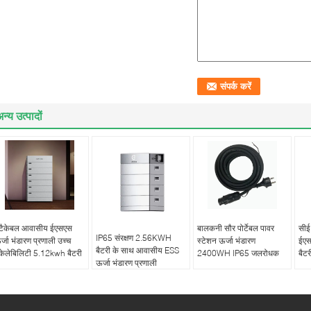
न्य उत्पादों
्टैकेबल आवासीय ईएसएस
बालकनी सौर पोर्टेबल पावर
सीई
IP65 संरक्षण 2.56KWH
र्जा भंडारण प्रणाली उच्च
स्टेशन ऊर्जा भंडारण
ईए
बैटरी के साथ आवासीय ESS
्केलेबिलिटी 5.12kwh बैटरी
2400WH IP65 जलरोधक
बैट
ऊर्जा भंडारण प्रणाली