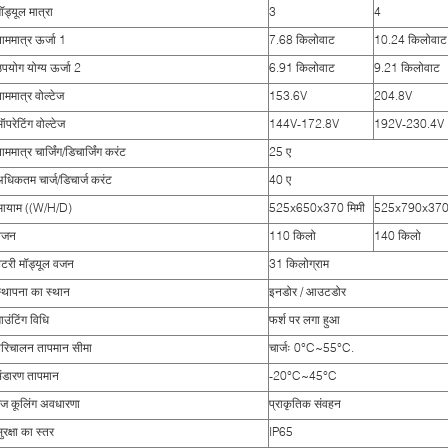
ॉड्यूल मात्रा
3
4
ाममात्र ऊर्जा 1
7.68 किलोवाट
10.24 किलोवाट
पयोग योग्य ऊर्जा 2
6.91 किलोवाट
9.21 किलोवाट
ाममात्र वोल्टेज
153.6V
204.8V
परेटिंग वोल्टेज
144V-172.8V
192V-230.4V
ाममात्र चार्जिंग/डिचार्जिंग करंट
25 ए
धिकतम चार्ज/डिचार्ज करंट
40 ए
आयाम ((W/H/D)
525x650x370 मिमी
525x790x370 
वजन
110 किलो
140 किलो
ैटरी मॉड्यूल वजन
31 किलोग्राम
्थापना का स्थान
इनडोर / आउटडोर
ाउंटिंग विधि
फर्श पर लगा हुआ
परिचालन तापमान सीमा
चार्जः 0°C~55°C.
ंडारण तापमान
-20°C~45°C
ेंज कूलिंग अवधारणा
प्राकृतिक संवहन
ुरक्षा का स्तर
IP65